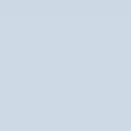
©
NUTRIDOME SK
2026
SEARCH
STARAJTE SA O SVOJE ZDRAVIE
Doplnky pre pokožku, vlasy a nechty
Doplnky na chudnutie
Doplnky imunity
Pamäťové doplnky
Doplnky na detoxikáciu
Doplnky na fyzickú kondíciu
Doplnky stravy na stres a spánok
Doplnky stravy pre trávenie a tráviaci systém
Doplnky pre mužov
Vitamíny