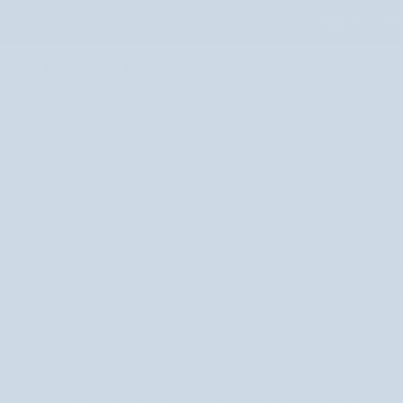
Prejsť
Doprava zad
na
obsah
PLEŤ
TELO
VLASY
LÍČENIE
PARFUMY
ZDRAVIE A HY
V 30. roko
školách a vä
Dnes sa vý
(kapsuly, 
Triediť
SKRYŤ FILTRE
NAJPREDÁVANEJŠIE