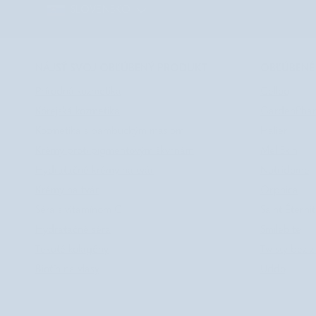
SLOVENSKO
NÁJSŤ SVOJ OBĽÚBENÝ PRODUKT
OBĽÚBENÉ
Prírodná kozmetika
Celloo
Kórejská kozmetika
GardenPha
Kozmetika s bambuckým maslom
Halier
Krémy proti pigmentovým škvrnám
Mel Skin
Hydratačné krémy na tvár
Nutridome
Krémy na tvár
Orphica
Séra s vitamínom C
Saint Éterni
Hydratačné séra
Smilebite
Tekuté kolagény
Twisty bez z
Biotín na vlasy
Uddo