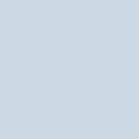
O spoločnosti Nutridome
Často kladené otázky
Predplatné
Formy platby
Doručenie
Odstúpenie od zmluvy
Vrátenie tovaru a sťažnosti
Obchodné podmienky
Ochrana osobných údajov
Kontakt
+421 233 323 427 zavolajte nám od pondelka do piatku, 
SLOVENSKO