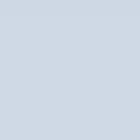
 ZNAČKY
VÝNIMOČNÝ MAKE-UP
Make-upy
rm
Púdre
Rozjasňovače
Maskarasy
Ceruzky a očné linky
Ceruzky na obočie
té
Lícenky
Rúže na pery
ľavy
Korektory
Bronzery