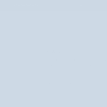
armo
od €39
4,7 na základe
100 000+ recenzií
Starostlivo vybraná
Vyhľadávanie
GIENA
MUŽI
LIFESTYLE
Moller's
ch 20. storočia sa olej z tresčej pečene podával deťom v škandinávsky
čšina Nórov konzumovala každý deň lyžičku oleja z tresčej pečene, čo 
robky Möller's dajú kúpiť vo viac ako 30 krajinách v rôznych formác
želé), aby si každý mohol doplniť dostatok omega-3 mastných kyselín 
spôsobom, ktorý mu najviac vyhovuje.