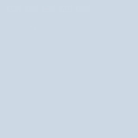
Podporujeme najpohodlnejšie spôsoby platby
želé
fazuľky
NEWSLETTER
Prihláste sa na odber newslettra a získajte zľavu!
8:00 – 16:00