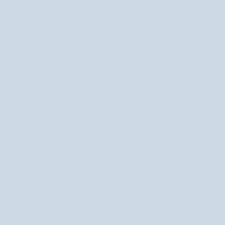
PO
P
o
e
p
c
ZL
AK
O 