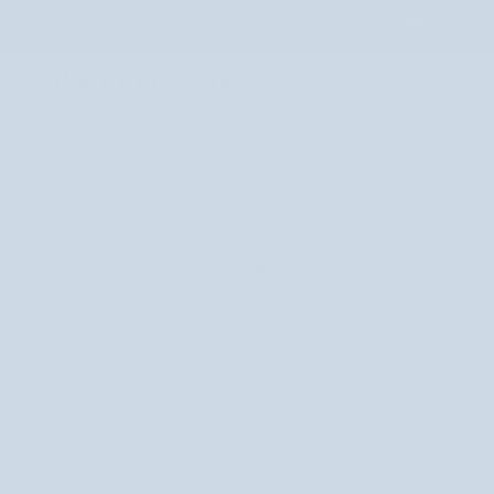
Prejsť
Doprava zad
na
obsah
PLEŤ
TELO
VLASY
LÍČENIE
PARFUMY
ZDRAVIE A HY
Nutridome
›
Pleť
›
Starostlivosť o pleť
›
Denné krémy