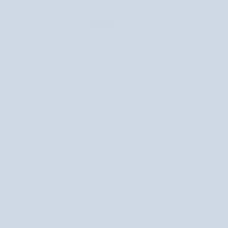
Magdalena
Świetny!!!
Cudowny! Czuć różnicę po pierwszym użyciu :) skóra je
Recenziu sa nepodarilo preložiť. Skúste to znova nesk