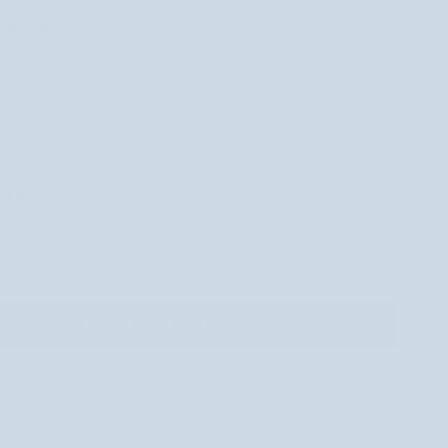
12,18
modelovací krém s vitamínom C a peptidmi
zlepšuje hustotu pokožky a syntézu kolagénu
valček podporuje vstrebávanie zložiek
50 ML
−
+
PRIDAŤ DO KOŠÍKA
•
€12,18
Doručenie do 3–5 pracovných dní
Doprava zadarmo od €39,00