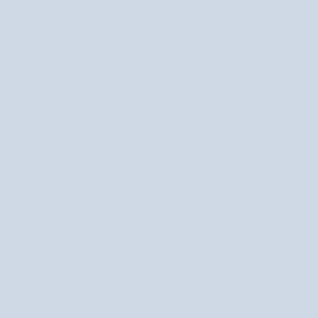
ÝROBCA
PRIDAJTE TIEŽ DO KOŠÍKA
Vitamín C 5% pleťové sérum na
pigmentové škvrny Nutridome
€19,99
ĎALŠIE MOŽNOSTI
Čistiaca pleťová pena s kvetmi horkého
pomaranča Mel Skin
€14,39
€15,99
ĎALŠIE MOŽNOSTI
Krém pre zrelú pleť s koenzýmom Q10 a
vitamínom E Mel Skin