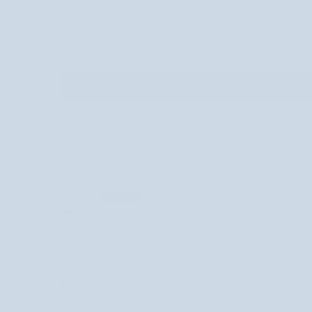
Sort by
Daniela
Krém je príjemný , valčeky na obal tvare dobre prekrvu
Recenzie v iných jazykoch