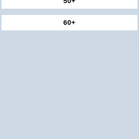
50+
0
0
0
60+
0
Napísať recenziu
ju pokožku