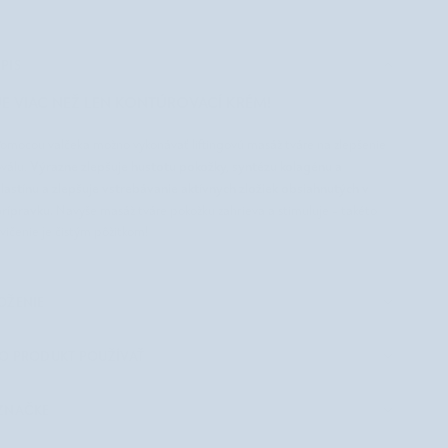
PIS
JE VIAC NEŽ LEN KONTÚROVACÍ KRÉM!
omocou valčeka možno vykonávať liftingovú masáž tváre na zlepšenie
Výrazne zlepšuje hustotu pokožky, syntézu kolagénu a
válu.
lastínu a zlepšuje vstrebávanie aktívnych zložiek obsiahnutých v
rípravku.
Navyše masáž tváre pokožku zahrieva a stimuluje - takéto
vičenie je čistým pôžitkom!
OŽENIE
O PRODUKT POUŽÍVAŤ
ZNAČKE