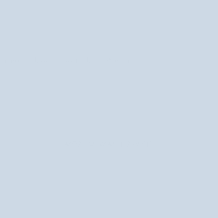
st miękka, odżywiona, wygładzona. Polecam
ôr
MÔŽE SA VÁM TIEŽ PÁČIŤ