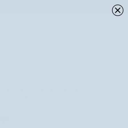
prírodná kozmetika
Moje
Košík
konto
ZĽAVY
ZNAČKY
2 recenzií
ladzujúci krém na tvarovanie oválu s vitamínom c a
omimetickým peptidom Much More Than
ižuje výskyt vrások