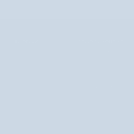
INFORMÁCIE
POMOC A KONTAKT
O spoločnosti Nutridome
Často kladené otázky
Predplatné
Formy platby
Doručenie
Odstúpenie od zmluvy
Vrátenie tovaru a sťažnosti
Obchodné podmienky
Ochrana osobných údajov
Kontakt