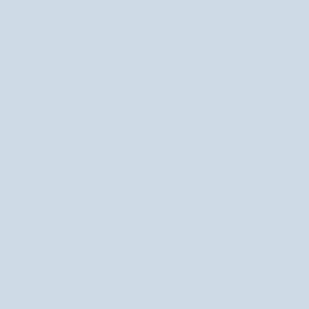
€21,99
ĎALŠIE MOŽNOSTI