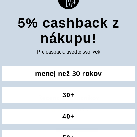
5% cashback z
nákupu!
Pre casback, uveďte svoj vek
menej než 30 rokov
30+
Recenzie zákazníkov
5.00 z 5
40+
2